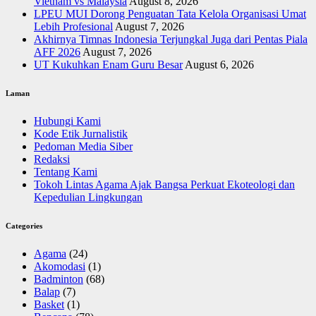
Vietnam vs Malaysia
August 8, 2026
LPEU MUI Dorong Penguatan Tata Kelola Organisasi Umat
Lebih Profesional
August 7, 2026
Akhirnya Timnas Indonesia Terjungkal Juga dari Pentas Piala
AFF 2026
August 7, 2026
UT Kukuhkan Enam Guru Besar
August 6, 2026
Laman
Hubungi Kami
Kode Etik Jurnalistik
Pedoman Media Siber
Redaksi
Tentang Kami
Tokoh Lintas Agama Ajak Bangsa Perkuat Ekoteologi dan
Kepedulian Lingkungan
Categories
Agama
(24)
Akomodasi
(1)
Badminton
(68)
Balap
(7)
Basket
(1)