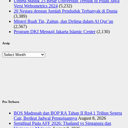
Untirta Masuk 25 Besar Universitas Terbaik di Pulau Jawa
Versi Webometrics 2024
(5,232)
20 Negara dengan Jumlah Penduduk Terbanyak di Dunia
(3,389)
Misteri Buah Tin, Zaitun, dan Delima dalam Al Qur’an
(2,567)
Program DKI Mengaji Jakarta Islamic Center
(2,130)
Arsip
Arsip
Pos Terbaru
BOS Madrasah dan BOP RA Tahap II Rp4,1 Triliun Segera
Cair, Berikut Jadwal Pengajuannya
August 8, 2026
Semifinal Piala AFF 2026: Thailand vs Singapura dan