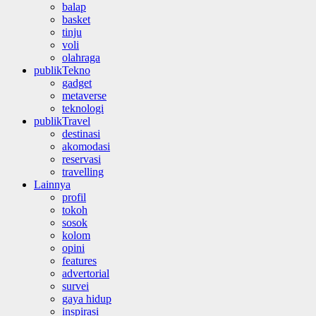
balap
basket
tinju
voli
olahraga
publikTekno
gadget
metaverse
teknologi
publikTravel
destinasi
akomodasi
reservasi
travelling
Lainnya
profil
tokoh
sosok
kolom
opini
features
advertorial
survei
gaya hidup
inspirasi