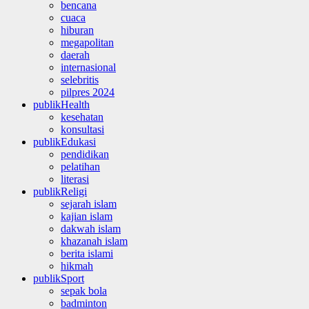
bencana
cuaca
hiburan
megapolitan
daerah
internasional
selebritis
pilpres 2024
publikHealth
kesehatan
konsultasi
publikEdukasi
pendidikan
pelatihan
literasi
publikReligi
sejarah islam
kajian islam
dakwah islam
khazanah islam
berita islami
hikmah
publikSport
sepak bola
badminton