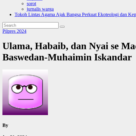
sorot
jurnalis warga
Tokoh Lintas Agama Ajak Bangsa Perkuat Ekoteologi dan Ke
Pilpres 2024
Ulama, Habaib, dan Nyai se M
Baswedan-Muhaimin Iskandar
By