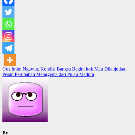
Post
Gus Imin: Ngawur, Kondisi Bangsa Begini kok Mau Dilanjutkan
Pesan Perubahan Menggema dari Pulau Madura
navigation
By