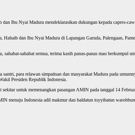
an Ibu Nyai Madura mendeklarasikan dukungan kepada capres-cawap
ma, Habaib dan Ibu Nyai Madura di Lapangan Garuda, Palengaan, Pame
ibu, sahabat-sahabat semua, terima kasih panas-panas mau berkumpul unt
 para santri, para relawan simpatisan dan masyarakat Madura pada um
akil Presiden Republik Indonesia.
kat sekitar untuk memenangkan pasangan AMIN pada tanggal 14 Februa
N menuju Indonesia adil makmur dan baldatun toyyibatun warobbun 