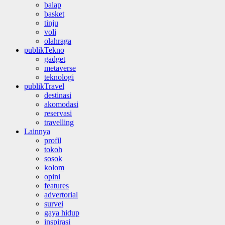
balap
basket
tinju
voli
olahraga
publikTekno
gadget
metaverse
teknologi
publikTravel
destinasi
akomodasi
reservasi
travelling
Lainnya
profil
tokoh
sosok
kolom
opini
features
advertorial
survei
gaya hidup
inspirasi