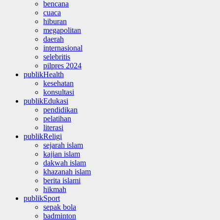
bencana
cuaca
hiburan
megapolitan
daerah
internasional
selebritis
pilpres 2024
publikHealth
kesehatan
konsultasi
publikEdukasi
pendidikan
pelatihan
literasi
publikReligi
sejarah islam
kajian islam
dakwah islam
khazanah islam
berita islami
hikmah
publikSport
sepak bola
badminton