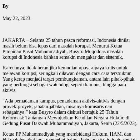
By
May 22, 2023
JAKARTA – Selama 25 tahun pasca reformasi, Indonesia dinilai
masih belum bisa lepas dari masalah korupsi. Menurut Ketua
Pimpinan Pusat Muhammadiyah, Busyro Muqoddas masalah
korupsi di Indonesia bahkan semakin mengakar dan sistemik.
Karenanya, tidak heran jika kemudian upaya-upaya kritis untuk
melawan korupsi, seringkali dilawan dengan cara-cara terstruktur.
Yang kerap menjadi target pembungkaman, antara lain pihak-pihak
yang berfungsi sebagai watchdog, seperti kampus, hingga para
aktivis.
“Ada pemadaman kampus, pemadaman aktivis-aktivis dengan
proyek-proyek, jabatan-jabatan, misalnya komisaris dan
sebagainya,” kata Busyro dalam diskusi bertajuk 25 Tahun
Reformasi: Tantangan Mewujudkan Keadilan Negara Hukum di
Gedung Pusat Dakwah Muhammadiyah, Jakarta, Senin (22/5/2023).
Ketua PP Muhammadiyah yang membidangi Hukum, HAM, dan
Hikmah tersebut juga menyebut bahwa beberapa isu tertentu sengaja