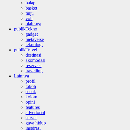
balap
basket
tinju
voli
olahraga
publikTekno
gadget
metaverse
teknologi
publikTravel
destinasi
akomodasi
reservasi
travelling
Lainnya
profil
tokoh
sosok
kolom
opini
features
advertorial
survei
gaya hidup
inspirasi