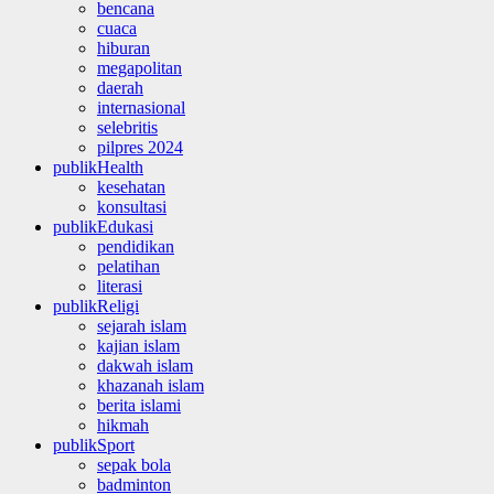
bencana
cuaca
hiburan
megapolitan
daerah
internasional
selebritis
pilpres 2024
publikHealth
kesehatan
konsultasi
publikEdukasi
pendidikan
pelatihan
literasi
publikReligi
sejarah islam
kajian islam
dakwah islam
khazanah islam
berita islami
hikmah
publikSport
sepak bola
badminton