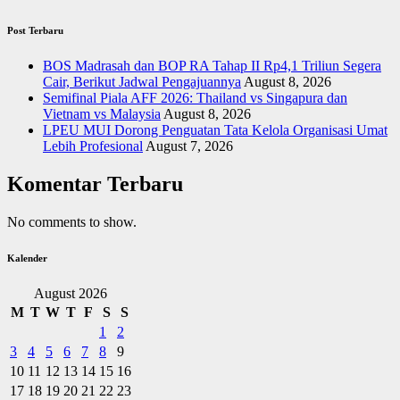
Post Terbaru
BOS Madrasah dan BOP RA Tahap II Rp4,1 Triliun Segera
Cair, Berikut Jadwal Pengajuannya
August 8, 2026
Semifinal Piala AFF 2026: Thailand vs Singapura dan
Vietnam vs Malaysia
August 8, 2026
LPEU MUI Dorong Penguatan Tata Kelola Organisasi Umat
Lebih Profesional
August 7, 2026
Komentar Terbaru
No comments to show.
Kalender
August 2026
M
T
W
T
F
S
S
1
2
3
4
5
6
7
8
9
10
11
12
13
14
15
16
17
18
19
20
21
22
23