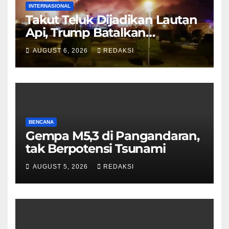
INTERNASIONAL
Takut Teluk Dijadikan Lautan
Api, Trump Batalkan
Serangan ke Iran
AUGUST 6, 2026
REDAKSI
BENCANA
Gempa M5,3 di Pangandaran,
tak Berpotensi Tsunami
AUGUST 5, 2026
REDAKSI