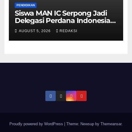
PENDIDIKAN
Siswa MAN IC Serpong Jadi
Delegasi Perdana Indonesia
di Olimpiade Sains Nuklir
AUGUST 5, 2026
REDAKSI
Internasional
Proudly powered by WordPress
|
Theme: Newsup by
Themeansar
.