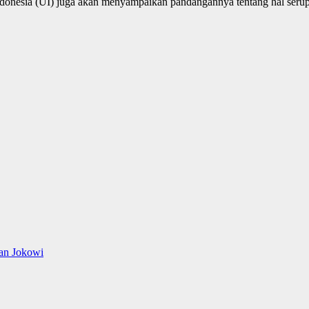
Indonesia (UI) juga akan menyampaikan pandangannya tentang hal serup
han Jokowi