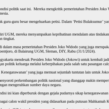
si politik saat ini. Mereka mengkritik pemerintahan Presiden Joko 
nesia.
k guru-guru besar mengeluarkan petisi. Dalam ‘Petisi Bulaksumur’ y
i diri UGM, mereka menyampaikan keprihatinan mendalam atas tindakan
n tingkat.
i dalam masa pemerintahan Presiden Joko Widodo yang juga merupakan 
entjoro, di Balairung UGM, Sleman, DIY, Rabu (31/1/2024).
 Yogyakarta mendesak Presiden Joko Widodo (Jokowi) untuk kembali jad
n politik keluarga melalui keberpihakan pada salah satu pasangan calo
at Kenegarawanan’ yang juga memuat sejumlah tuntutan lain untuk Jok
u menyoroti perkembangan politik nasional yang dianggap makin memp
dengan mengerahkan sumber daya negara.
si ini kian diperburuk dengan gejala pudarnya sikap kenegarawanan d
bagai calon wakil presiden yang didasarkan pada putusan Mahkamah