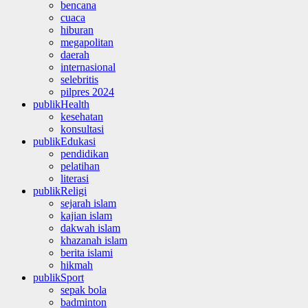
bencana
cuaca
hiburan
megapolitan
daerah
internasional
selebritis
pilpres 2024
publikHealth
kesehatan
konsultasi
publikEdukasi
pendidikan
pelatihan
literasi
publikReligi
sejarah islam
kajian islam
dakwah islam
khazanah islam
berita islami
hikmah
publikSport
sepak bola
badminton