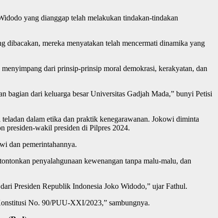
Widodo yang dianggap telah melakukan tindakan-tindakan
ang dibacakan, mereka menyatakan telah mencermati dinamika yang
 menyimpang dari prinsip-prinsip moral demokrasi, kerakyatan, dan
bagian dari keluarga besar Universitas Gadjah Mada,” bunyi Petisi
i teladan dalam etika dan praktik kenegarawanan. Jokowi diminta
n presiden-wakil presiden di Pilpres 2024.
owi dan pemerintahannya.
ertontonkan penyalahgunaan kewenangan tanpa malu-malu, dan
ari Presiden Republik Indonesia Joko Widodo,” ujar Fathul.
 Konstitusi No. 90/PUU-XXI/2023,” sambungnya.