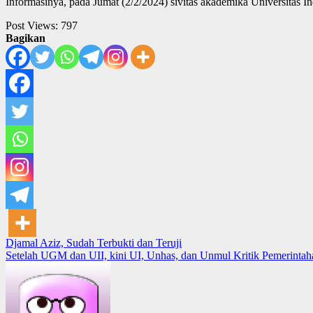
Informasinya, pada Jumat (2/2/2024) sivitas akademika Universitas 
Post Views:
797
Bagikan
Post
Djamal Aziz, Sudah Terbukti dan Teruji
Setelah UGM dan UII, kini UI, Unhas, dan Unmul Kritik Pemerinta
navigation