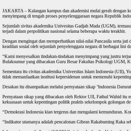
JAKARTA – Kalangan kampus dan akademisi mulai gerah dengan kondi
menyimpang di tengah proses penyelenggaraan negara Republik Indo
Sejumlah sivitas akademika Univesitas Gadjah Mada (UGM), termasu
terjadi dalam perpolitikan nasional selama beberapa waktu terakhir.
Dengan mengingat dan memperhatikan nilai-nilai Pancasila serta jat
keadilan sosial oleh sejumlah penyelenggara negara di berbagai lini da
“Kami menyesalkan tindakan-tindakan menyimpang yang justru terjad
Bulaksumur yang dibacakan Guru Besar Fakultas Psikologi UGM, Ko
Sementara itu civitas akademika Universitas Islam Indonesia (UII),
tidak memanfaatkan institusi kepresidenan untuk memenuhi kepentinga
Desakan itu disampaikan melalui pernyataan sikap ‘Indonesia Darur
Pernyataan sikap yang dibacakan oleh Rektor UII, Fathul Wahid it
kekuasaan untuk kepentingan politik praktis sekelompok golongan 
“Demokrasi Indonesia kian tergerus dan mengalami kemunduran. Kondi
“Indikator utamanya adalah pencalonan Gibran Rakabuming Raka se