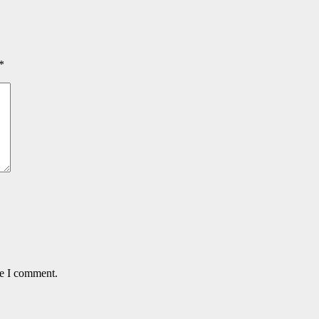
*
me I comment.