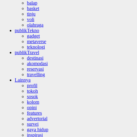
balap
basket
tinju
voli
olahraga
publikTekno
gadget
metaverse
teknologi
publikTravel
destinasi
akomodasi
reservasi
travelling
Lainnya
profil
tokoh
sosok
kolom
opini
features
advertorial
survei
gaya hidup
inspirasi