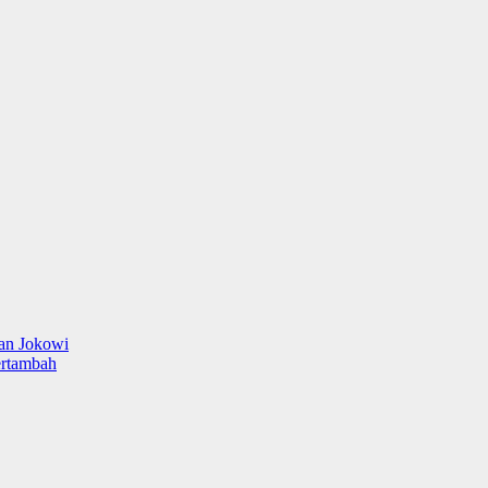
han Jokowi
ertambah