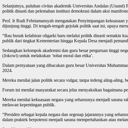
Selanjutnya, puluhan civitas akademik Universitas Andalas (Unand)
politik dinasti dan pelemahan institusi demokrasi dalam aksi manifes
Prof. Ir Rudi Febriamansyah mengatakan Penyimpangan kekuasaan yang
dijunjung tinggi. Di tengah-tengah gejolak politik saat ini, upaya me
“Bau busuk kelahiran oligarki baru melalui politik dinasti semakin 
publik dari tingkat Kementerian hingga Kepala Desa menjadi pemanda
Sedangkan kelompok akademisi dan guru besar perguruan tinggi ne
(Jokowi) untuk melakukan ‘tobat moral dan etika’.
Dalam pernyataan yang dibacakan guru besar Universitas Muhammadiy
2024.
Mereka menilai jalan politik secara vulgar, tanpa tedeng aling-aling, 
Forum ini menilai masyarakat secara jelas menyaksikan bagaimana pe
Mereka menilai kekuasaan negara yang seharusnya menjadi sarana raky
melawan kepentingan publik.
“Presiden sebagai kepala negara dan segenap jajarannya yang seharu
dalam praktek berpotensi menjadi sarana mempertahankan atau melang