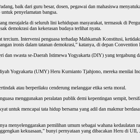
 Padang, baik dari guru besar, dosen, pegawai dan mahasiswa menyatu
to untuk penyelamatan bangsa.
 merajalela di seluruh lini kehidupan masyarakat, termasuk di Pergur
rusak demokrasi dan kekerasan budaya terlihat nyata.
kuat tercium. Intervensi penguasa terhadap Mahkamah Konstitusi, ketida
ngan ironis dalam tatanan demokrasi,” katanya, di depan Convention 
geri dan swasta se-Daerah Istimewa Yogyakarta (DIY) yang tergabun
ah Yogyakarta (UMY) Heru Kurnianto Tjahjono, mereka menilai Indone
bertindak atau berperilaku cenderung melanggar etika serta moral.
nguasa menggunakan peralatan publik demi kepentingan sempit, bersifa
at untuk mencapai tata hidup bersama yang adil dan makmur berdasarka
snya menyelenggarakan pemilihan umum sebagai wahana kedaulatan raky
gengkan kekuasaan,” bunyi pernyataan yang dibacakan Heru di UII, Jal