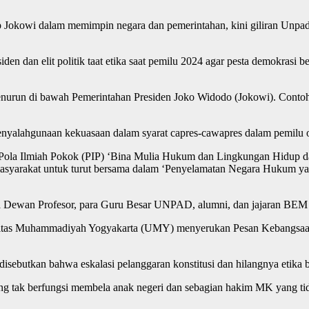
 Jokowi dalam memimpin negara dan pemerintahan, kini giliran Unpa
 dan elit politik taat etika saat pemilu 2024 agar pesta demokrasi ber
enurun di bawah Pemerintahan Presiden Joko Widodo (Jokowi). Contoh
penyalahgunaan kekuasaan dalam syarat capres-cawapres dalam pemilu
 Pola Ilmiah Pokok (PIP) ‘Bina Mulia Hukum dan Lingkungan Hidup d
ta masyarakat untuk turut bersama dalam ‘Penyelamatan Negara Hukum y
 Dewan Profesor, para Guru Besar UNPAD, alumni, dan jajaran BEM da
iversitas Muhammadiyah Yogyakarta (UMY) menyerukan Pesan Kebangs
butkan bahwa eskalasi pelanggaran konstitusi dan hilangnya etika ber
g tak berfungsi membela anak negeri dan sebagian hakim MK yang tida