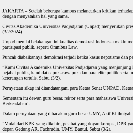
JAKARTA – Setelah beberapa kampus melancarkan kritikan terhadap
dengan menyatakan hal yang sama.
Civitas Akademika Universitas Padjadjaran (Unpad) menyerukan presiden
(3/2/2024).
Unpad menilai belakangan ini kualitas demokrasi Indonesia makin m
partisipasi publik, seperti Omnibus Law.
Puncak diabaikannya demokrasi terjadi ketika kasus nepotisme dan 
“Kami Civitas Akademika Universitas Padjadjaran yang menjunjung
pejabat publik, kandidat capres-cawapres dan para elite politik ser
keterangan tertulis, Sabtu (3/2).
Pernyataan sikap ini ditandatangani para Ketua Senat UNPAD, Ketua
Sementara itu dewan guru besar, rektor serta para mahasiswa Un
Berkeadaban’.
Dalam pernyataan yang dibacakan guru besar UMY, Akif Khilmiyah dise
“Mulai dari KPK yang dikebiri, pejabat yang doyan korupsi, DPR yan
depan Gedung AR. Fachrudin, UMY, Bantul, Sabtu (3/2).