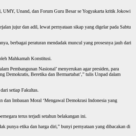
d, UMY, Unand, dan Forum Guru Besar se Yogyakarta kritik Jokowi
jalan jujur dan adil, lewat pernyataan sikap yang digelar pada Sabtu
nya, berbagai peraturan mendadak muncul yang prosesnya jauh dari
 oleh Mahkamah Konstitusi.
alam Pembangunan Nasional’ menyerukan agar presiden, para
ang Demokratis, Beretika dan Bermartabat’,” tulis Unpad dalam
ri setiap Fakultas.
aan dan Imbauan Moral ‘Mengawal Demokrasi Indonesia yang
negara terus terjadi setahun belakangan ini.
k punya etika dan harga diri,” bunyi pernyataan yang dibacakan di