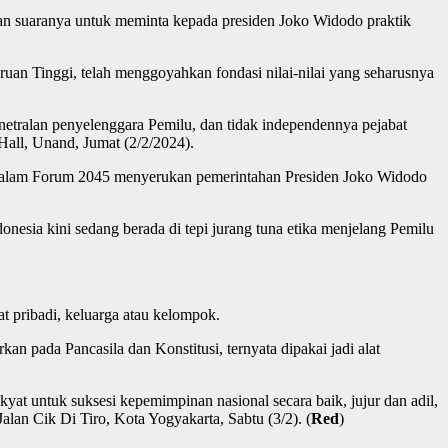
kan suaranya untuk meminta kepada presiden Joko Widodo praktik
uan Tinggi, telah menggoyahkan fondasi nilai-nilai yang seharusnya
knetralan penyelenggara Pemilu, dan tidak independennya pejabat
Hall, Unand, Jumat (2/2/2024).
g dalam Forum 2045 menyerukan pemerintahan Presiden Joko Widodo
sia kini sedang berada di tepi jurang tuna etika menjelang Pemilu
t pribadi, keluarga atau kelompok.
n pada Pancasila dan Konstitusi, ternyata dipakai jadi alat
at untuk suksesi kepemimpinan nasional secara baik, jujur dan adil,
an Cik Di Tiro, Kota Yogyakarta, Sabtu (3/2). (
Red
)