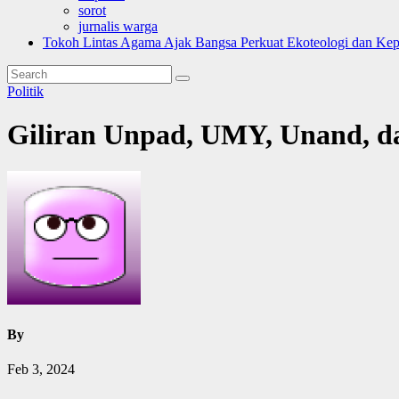
sorot
jurnalis warga
Tokoh Lintas Agama Ajak Bangsa Perkuat Ekoteologi dan Ke
Politik
Giliran Unpad, UMY, Unand, da
By
Feb 3, 2024