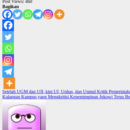
Post Views:
460
Bagikan
Post
Setelah UGM dan UII, kini UI, Unhas, dan Unmul Kritik Pemerinta
Kalangan Kampus yang Mengkritisi Kepemimpinan Jokowi Terus B
navigation