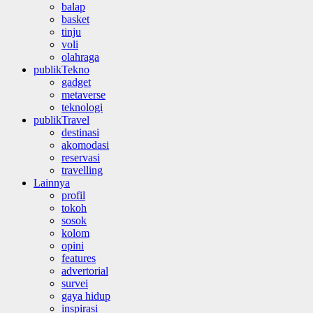
balap
basket
tinju
voli
olahraga
publikTekno
gadget
metaverse
teknologi
publikTravel
destinasi
akomodasi
reservasi
travelling
Lainnya
profil
tokoh
sosok
kolom
opini
features
advertorial
survei
gaya hidup
inspirasi