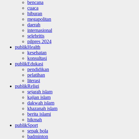
bencana
cuaca
hiburan
megapolitan
daerah
internasional
selebritis
pilpres 2024
publikHealth
kesehatan
konsultasi
publikEdukasi
pendidikan
pelatihan
literasi
publikReligi
sejarah islam
kajian islam
dakwah islam
khazanah islam
berita islami
hikmah
publikSport
sepak bola
badminton