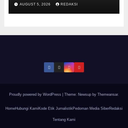
di Olimpiade Sains Nuklir
AUGUST 5, 2026
REDAKSI
Internasional
Proudly powered by WordPress
|
Theme: Newsup by
Themeansar
.
Home
Hubungi Kami
Kode Etik Jurnalistik
Pedoman Media Siber
Redaksi
Tentang Kami