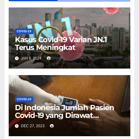
COVID-19
Kasus Covid-19 Varian JN.1
Terus Meningkat
JAN 6, 2024
COVID-19
Di Indonesia Jumlah Pasien
Covid-19 yang Dirawat
Meningkat 255 Persen
DEC 27, 2023