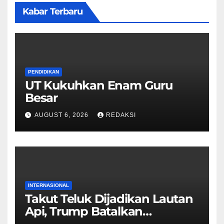
Kabar Terbaru
PENDIDIKAN
UT Kukuhkan Enam Guru
Besar
AUGUST 6, 2026
REDAKSI
INTERNASIONAL
Takut Teluk Dijadikan Lautan
Api, Trump Batalkan
Serangan ke Iran