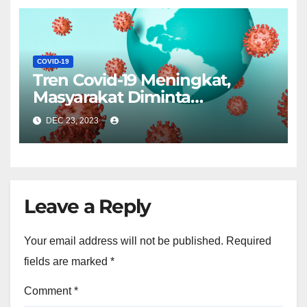
COVID-19
Tren Covid-19 Meningkat,
Masyarakat Diminta
Tingkatkan Kewaspadaan
DEC 23, 2023
Leave a Reply
Your email address will not be published.
Required
fields are marked
*
Comment
*