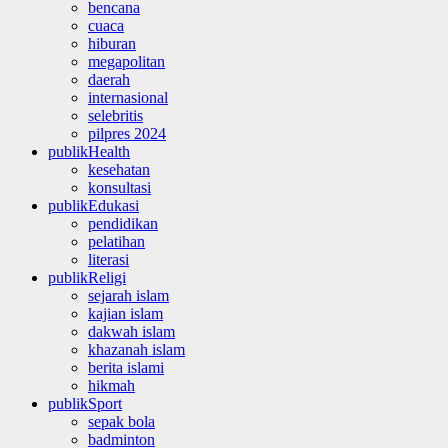
bencana
cuaca
hiburan
megapolitan
daerah
internasional
selebritis
pilpres 2024
publikHealth
kesehatan
konsultasi
publikEdukasi
pendidikan
pelatihan
literasi
publikReligi
sejarah islam
kajian islam
dakwah islam
khazanah islam
berita islami
hikmah
publikSport
sepak bola
badminton