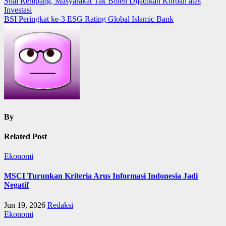
Post
Soal Rempang, Masyarakat Tak Boleh Dijadikan Korban atas
Investasi
navigation
BSI Peringkat ke-3 ESG Rating Global Islamic Bank
By
Related Post
Ekonomi
MSCI Turunkan Kriteria Arus Informasi Indonesia Jadi
Negatif
Jun 19, 2026
Redaksi
Ekonomi