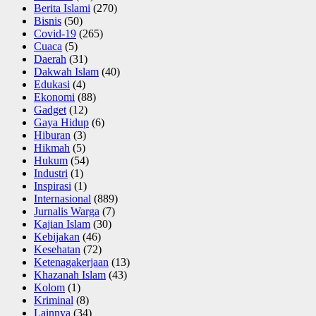
Berita Islami
(270)
Bisnis
(50)
Covid-19
(265)
Cuaca
(5)
Daerah
(31)
Dakwah Islam
(40)
Edukasi
(4)
Ekonomi
(88)
Gadget
(12)
Gaya Hidup
(6)
Hiburan
(3)
Hikmah
(5)
Hukum
(54)
Industri
(1)
Inspirasi
(1)
Internasional
(889)
Jurnalis Warga
(7)
Kajian Islam
(30)
Kebijakan
(46)
Kesehatan
(72)
Ketenagakerjaan
(13)
Khazanah Islam
(43)
Kolom
(1)
Kriminal
(8)
Lainnya
(34)