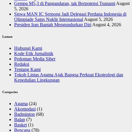
Gempa M5,3 di Pangandaran, tak Berpotensi Tsunami
August
5, 2026
Siswa MAN IC Serpong Jadi Delegasi Perdana Indonesia di
Olimpiade Sains Nuklir Internasional
August 5, 2026
Presiden Iran Bantah Mengundurkan Diri
August 4, 2026
Laman
Hubungi Kami
Kode Etik Jurnalistik
Pedoman Media Siber
Redaksi
Tentang Kami
Tokoh Lintas Agama Ajak Bangsa Perkuat Ekoteologi dan
Kepedulian Lingkungan
Categories
Agama
(24)
Akomodasi
(1)
Badminton
(68)
Balap
(7)
Basket
(1)
Bencana
(78)