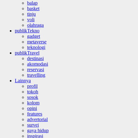
balap
basket
tinju
voli
olahraga
publikTekno
gadget
metaverse
teknologi
publikTravel
destinasi
akomodasi
reservasi
travelling
Lainnya
profil
tokoh
sosok
kolom
opini
features
advertorial
survei
gaya hidup
inspirasi