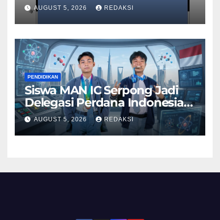
AUGUST 5, 2026
REDAKSI
PENDIDIKAN
Siswa MAN IC Serpong Jadi
Delegasi Perdana Indonesia
di Olimpiade Sains Nuklir
AUGUST 5, 2026
REDAKSI
Internasional