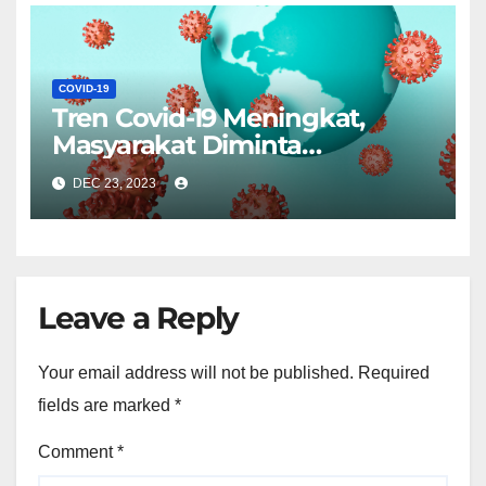
COVID-19
Tren Covid-19 Meningkat,
Masyarakat Diminta
Tingkatkan Kewaspadaan
DEC 23, 2023
Leave a Reply
Your email address will not be published.
Required
fields are marked
*
Comment
*