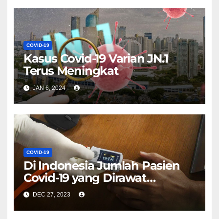
COVID-19
Kasus Covid-19 Varian JN.1
Terus Meningkat
JAN 6, 2024
COVID-19
Di Indonesia Jumlah Pasien
Covid-19 yang Dirawat
Meningkat 255 Persen
DEC 27, 2023