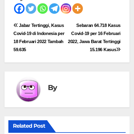
Post
Jabar Tertinggi, Kasus
Sebaran 64.718 Kasus
Covid-19 di Indonesia per
Covid-19 per 16 Februari
navigation
18 Februari 2022 Tambah
2022, Jawa Barat Tertinggi
59.635
15.196 Kasus
By
Related Post