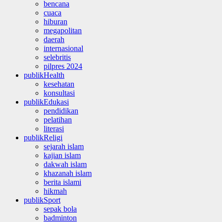
bencana
cuaca
hiburan
megapolitan
daerah
internasional
selebritis
pilpres 2024
publikHealth
kesehatan
konsultasi
publikEdukasi
pendidikan
pelatihan
literasi
publikReligi
sejarah islam
kajian islam
dakwah islam
khazanah islam
berita islami
hikmah
publikSport
sepak bola
badminton