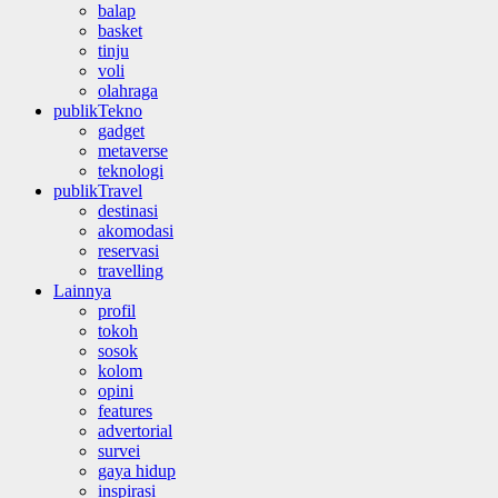
balap
basket
tinju
voli
olahraga
publikTekno
gadget
metaverse
teknologi
publikTravel
destinasi
akomodasi
reservasi
travelling
Lainnya
profil
tokoh
sosok
kolom
opini
features
advertorial
survei
gaya hidup
inspirasi