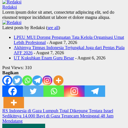
Redaksi
Lorem ipsum dolor sit amet, consectetur adipiscing elit, sed do
eiusmod tempor incididunt ut labore et dolore magna aliqua.
Latest posts by Redaksi
(
see all
)
LPEU MUI Dorong Penguatan Tata Kelola Organisasi Umat
Lebih Profesional
- August 7, 2026
Akhirnya Timnas Indonesia Terjungkal Juga dari Pentas Piala
AFF 2026
- August 7, 2026
UT Kukuhkan Enam Guru Besar
- August 6, 2026
Post Views:
310
Bagikan
Post
RS Indonesia di Gaza Lumpuh Total Dikepung Tentara Israel
Sedikitnya 14.000 Bayi di Gaza Terancam Meninggal 48 Jam
navigation
Mendatang