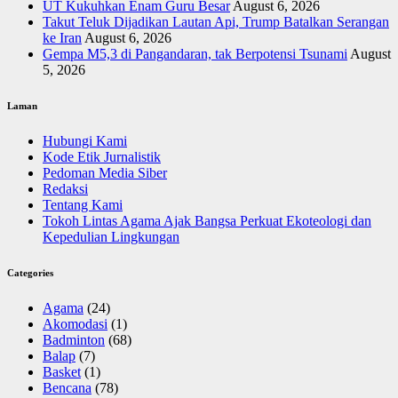
UT Kukuhkan Enam Guru Besar
August 6, 2026
Takut Teluk Dijadikan Lautan Api, Trump Batalkan Serangan
ke Iran
August 6, 2026
Gempa M5,3 di Pangandaran, tak Berpotensi Tsunami
August
5, 2026
Laman
Hubungi Kami
Kode Etik Jurnalistik
Pedoman Media Siber
Redaksi
Tentang Kami
Tokoh Lintas Agama Ajak Bangsa Perkuat Ekoteologi dan
Kepedulian Lingkungan
Categories
Agama
(24)
Akomodasi
(1)
Badminton
(68)
Balap
(7)
Basket
(1)
Bencana
(78)