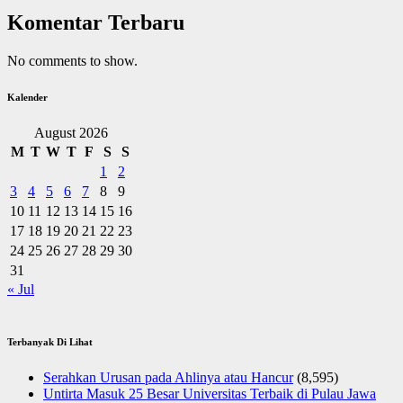
Komentar Terbaru
No comments to show.
Kalender
August 2026
M
T
W
T
F
S
S
1
2
3
4
5
6
7
8
9
10
11
12
13
14
15
16
17
18
19
20
21
22
23
24
25
26
27
28
29
30
31
« Jul
Terbanyak Di Lihat
Serahkan Urusan pada Ahlinya atau Hancur
(8,595)
Untirta Masuk 25 Besar Universitas Terbaik di Pulau Jawa