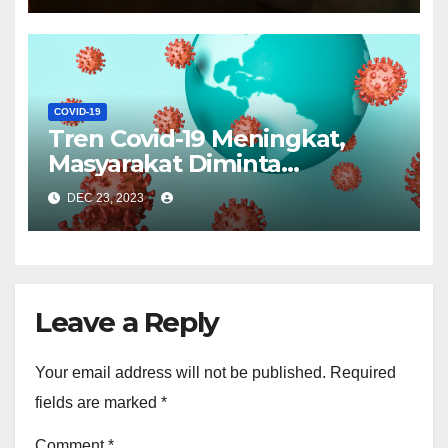
COVID-19
Tren Covid-19 Meningkat,
Masyarakat Diminta
Tingkatkan Kewaspadaan
DEC 23, 2023
Leave a Reply
Your email address will not be published.
Required
fields are marked
*
Comment
*