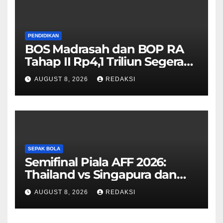
PENDIDIKAN
BOS Madrasah dan BOP RA
Tahap II Rp4,1 Triliun Segera
Cair, Berikut Jadwal
AUGUST 8, 2026
REDAKSI
Pengajuannya
SEPAK BOLA
Semifinal Piala AFF 2026:
Thailand vs Singapura dan
Vietnam vs Malaysia
AUGUST 8, 2026
REDAKSI