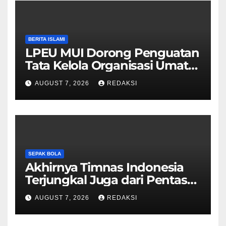
BERITA ISLAMI
LPEU MUI Dorong Penguatan
Tata Kelola Organisasi Umat
Lebih Profesional
AUGUST 7, 2026
REDAKSI
SEPAK BOLA
Akhirnya Timnas Indonesia
Terjungkal Juga dari Pentas
Piala AFF 2026
AUGUST 7, 2026
REDAKSI