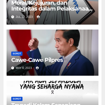
Moral, Kejujuran, dan
Integritas dalam Pelaksanaan
PPDB
JUL 12, 2023
SOROT
Cawe-Cawe Pilpres
MAY 6, 2023
SOROT