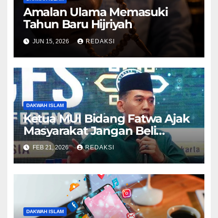
Amalan Ulama Memasuki
Tahun Baru Hijriyah
JUN 15, 2026
REDAKSI
DAKWAH ISLAM
Ketua MUI Bidang Fatwa Ajak
Masyarakat Jangan Beli
Produk yang tidak Halal
FEB 21, 2026
REDAKSI
DAKWAH ISLAM