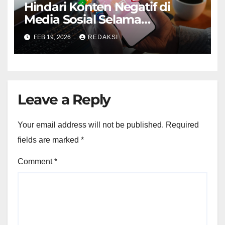
Hindari Konten Negatif di
Media Sosial Selama
Ramadhan
FEB 19, 2026
REDAKSI
Leave a Reply
Your email address will not be published.
Required
fields are marked
*
Comment
*